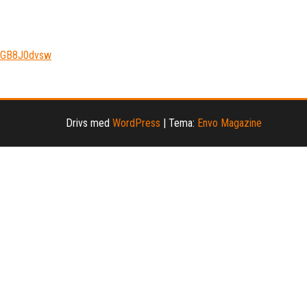
EBGB8J0dvsw
Drivs med
WordPress
|
Tema:
Envo Magazine