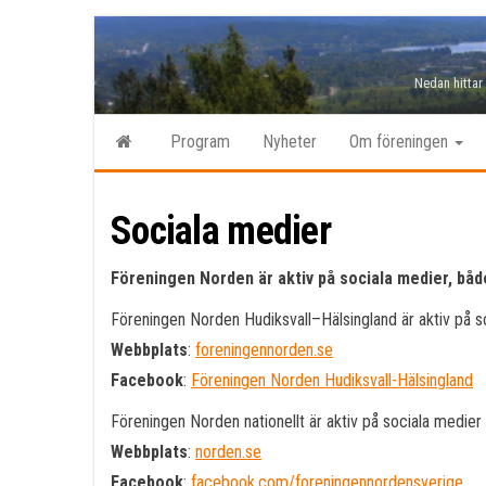
Hoppa
till
Nedan hittar
innehåll
Program
Nyheter
Om föreningen
Sociala medier
Föreningen Norden är aktiv på sociala medier, både
Föreningen Norden Hudiksvall–Hälsingland är aktiv på so
Webbplats
:
foreningennorden.se
Facebook
:
Föreningen Norden Hudiksvall-Hälsingland
Föreningen Norden nationellt är aktiv på sociala medier i
Webbplats
:
norden.se
Facebook
:
facebook.com/foreningennordensverige