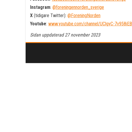
Instagram
:
@foreningennorden_sverige
X
(tidigare Twitter):
@ForeningNorden
Youtube
:
www.youtube.com/channel/UClgyC-7v958i
Sidan uppdaterad 27 november 2023