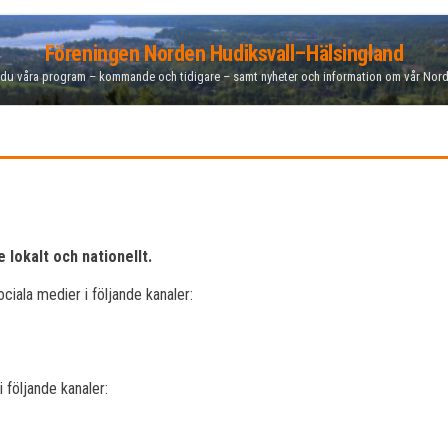
Föreningen Norden Hudiksvall–Hälsingland
 du våra program – kommande och tidigare – samt nyheter och information om vår Nor
 lokalt och nationellt.
ciala medier i följande kanaler:
 följande kanaler: