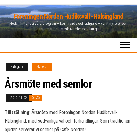
Hoppa
Föreningen Norden Hudiksvall–Hälsingland
till
Nedan hittar du våra program – kommande och tidigare – samt nyheter och
innehåll
information om vår Nordenavdelning.
Kategori
Nyheter
Årsmöte med semlor
2017-11-02
0
Tillställning
: Årsmöte med Föreningen Norden Hudiksvall-
Hälsingland, med sedvanliga val och förhandlingar. Som traditionen
bjuder, serverar vi semlor på Café Norden!