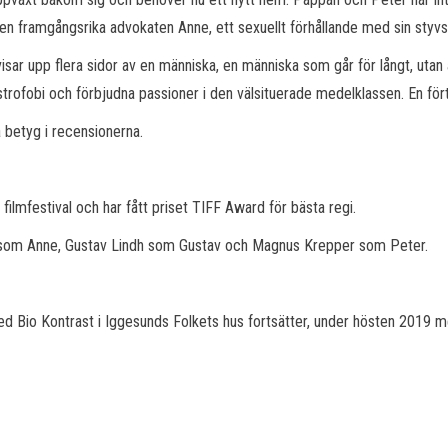
den framgångsrika advokaten Anne, ett sexuellt förhållande med sin styvs
sar upp flera sidor av en människa, en människa som går för långt, utan 
strofobi och förbjudna passioner i den välsituerade medelklassen. En förtä
betyg i recensionerna.
filmfestival och har fått priset TIFF Award för bästa regi.
len som Anne, Gustav Lindh som Gustav och Magnus Krepper som Peter.
 Bio Kontrast i Iggesunds Folkets hus fortsätter, under hösten 2019 me