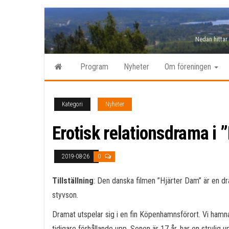
Hoppa
till
Nedan hittar
innehåll
Program
Nyheter
Om föreningen
Kategori
Nyheter
Erotisk relationsdrama i 
2019-08-26
0
Tillställning
: Den danska filmen ”Hjärter Dam” är en dr
styvson.
Dramat utspelar sig i en fin Köpenhamnsförort. Vi hamna
tidigare förhållande upp. Sonen är 17 år, har en struli