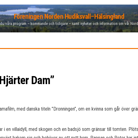
Föreningen Norden Hudiksvall–Hälsingland
 du våra program – kommande och tidigare – samt nyheter och information om vår Nor
”Hjärter Dam”
amafilm, med danska titeln ”Dronningen”, om en kvinna som går över grän
r i en villaidyll, med skogen och en badsjö som gränsar till tomten. Plö
g uppväxt bakom sig och behöver nu ett nytt hem. Pappan och Peter har in