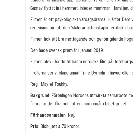
Gustav flyttat in i hemmet, inleder mamman i familjen, 
Filmen är ett psykologiskt vardagsdrama. Hjärter Dam vi
recension om att den ”skildrar äktenskaplig erotisk klau
Filmen fick ett bra mottagande och genomgående höga 
Den hade svensk premiär i januari 2019.
Filmen blev utsedd till bästa nordiska film på Göteborgs 
I rollerna ser vi bland annat Trine Dyrholm i huvudrol
Regi: May el-Toukhy.
Bakgrund
: Föreningen Nordens utmärkta samarbete med
filmen är det fika och lotteri, som ingår i biljettpriset.
Förhandsanmälan
: Nej.
Pris
: Biobiljett à 70 kronor.