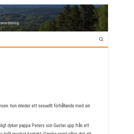
denavdelning.
sen: hon inleder ett sexuellt förhållande med sin
tsligt dyker pappa Peters son Gustav upp från ett
te haft mycket kontakt. Ganska snart efter det att