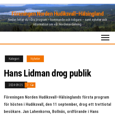
Hoppa
Föreningen Norden Hudiksvall–Hälsingland
till
Nedan hittar du våra program – kommande och tidigare – samt nyheter och
innehåll
information om vår Nordenavdelning.
Kategori
Nyheter
Hans Lidman drog publik
2024-09-25
0
Föreningen Norden Hudiksvall–Hälsinglands första program
för hösten i Hudiksvall, den 11 september, drog ett trettiotal
besökare. Jan Lahenkorva, Bollnäs, ordförande i Hans