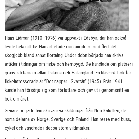
Hans Lidman (1910–1976) var uppväxt i Edsbyn, där han också
levde hela sitt liv. Han arbetade i sin ungdom med flertalet
skogjobb bland annat flottning. Under tiden började han skriva
artiklar i tidningar om fiske och hembygd. De handlade om platser i
gränstrakterna mellan Dalarna och Hälsingland. En klassisk bok för
fiskeintresserade är ”Det nappar i Svartån” (1945). Från 1941
kunde han försörja sig som författare och gav ut i genomsnitt en
bok om året.
Senare började han skriva reseskildringar från Nordkalotten, de
norra delarna av Norge, Sverige och Finland. Han reste med buss,
cykel och vandrade i dessa stora vildmarker.