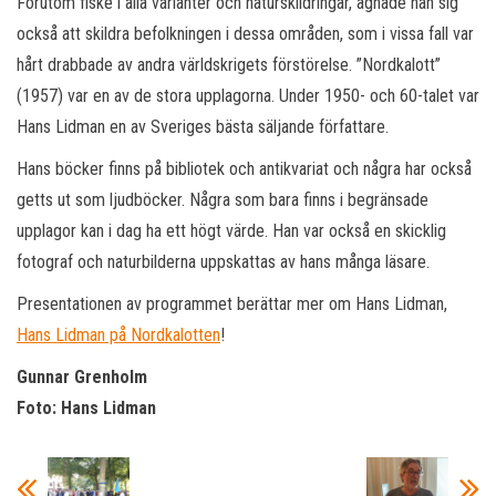
Förutom fiske i alla varianter och naturskildringar, ägnade han sig
också att skildra befolkningen i dessa områden, som i vissa fall var
hårt drabbade av andra världskrigets förstörelse. ”Nordkalott”
(1957) var en av de stora upplagorna. Under 1950- och 60-talet var
Hans Lidman en av Sveriges bästa säljande författare.
Hans böcker finns på bibliotek och antikvariat och några har också
getts ut som ljudböcker. Några som bara finns i begränsade
upplagor kan i dag ha ett högt värde. Han var också en skicklig
fotograf och naturbilderna uppskattas av hans många läsare.
Presentationen av programmet berättar mer om Hans Lidman,
Hans Lidman på Nordkalotten
!
Gunnar Grenholm
Foto: Hans Lidman