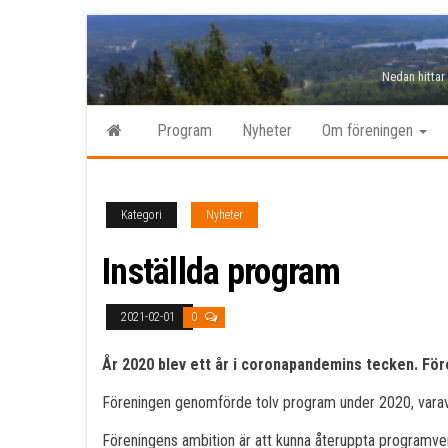
Hoppa
till
Nedan hittar
innehåll
Program
Nyheter
Om föreningen
Kategori
Nyheter
Inställda program
2021-02-01
0
År 2020 blev ett år i coronapandemins tecken. För
Föreningen genomförde tolv program under 2020, varav s
Föreningens ambition är att kunna återuppta programve