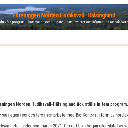
Föreningen Norden Hudiksvall–Hälsingland
 du våra program – kommande och tidigare – samt nyheter och information om vår Nor
eningen Norden Hudiksvall-Hälsingland fick ställa in fem program.
ju i egen regi och fem i samarbete med Bio Kontrast i form av nordiska
rksamheten under sommaren 2021. Om det blir i början eller slutet av s