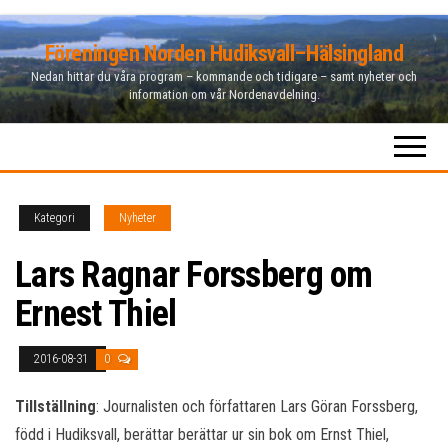
Hoppa
Föreningen Norden Hudiksvall–Hälsingland
till
Nedan hittar du våra program – kommande och tidigare – samt nyheter och
innehåll
information om vår Nordenavdelning.
Kategori
Nyheter
Lars Ragnar Forssberg om
Ernest Thiel
2016-08-31
0
Tillställning
: Journalisten och författaren Lars Göran Forssberg,
född i Hudiksvall, berättar berättar ur sin bok om Ernst Thiel,