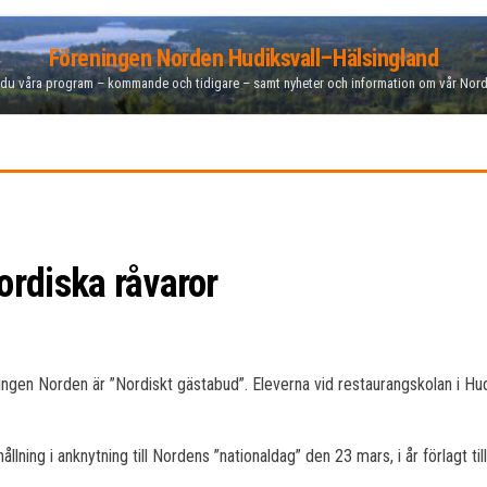
Föreningen Norden Hudiksvall–Hälsingland
 du våra program – kommande och tidigare – samt nyheter och information om vår Nor
rdiska råvaror
ingen Norden är ”Nordiskt gästabud”. Eleverna vid restaurangskolan i H
ning i anknytning till Nordens ”nationaldag” den 23 mars, i år förlagt ti