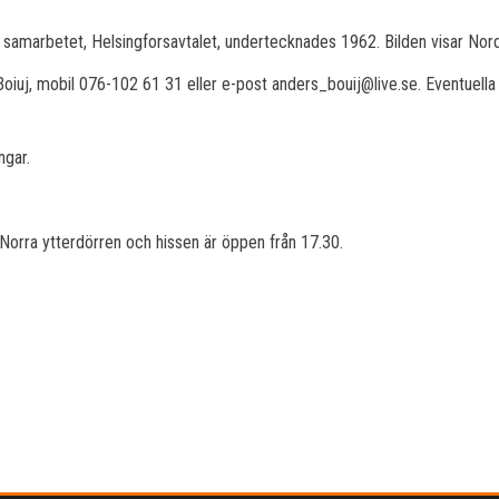
 samarbetet, Helsingforsavtalet, undertecknades 1962. Bilden visar Nor
Boiuj, mobil 076-102 61 31 eller e-post anders_bouij@live.se. Eventuella 
ngar.
orra ytterdörren och hissen är öppen från 17.30.