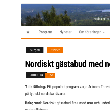
Hoppa
till
Nedan hittar
innehåll
Program
Nyheter
Om föreningen
Kategori
Nyheter
Nordiskt gästabud med no
2018-03-04
0
Tillställning:
Ett populärt program varje år inom Fören
på typiskt nordiska råvaror.
Bakgrund:
Nordiskt gästabud firas med mat och underhåll
underhållningen.