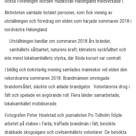
också Föreningen Norden Hudiksvall-Hälsingland medverkade i.
Aktiviteten samlade tiotalet personer, som fick visning av
utställningen och föredrag om elden som härjade sommaren 2018 i
nordvästra Hälsingland.
Utställningen handlar om sommaren 2018 års bränder,
samhällets sårbarhet, naturens kraft, klimatets nyckfullhet och
inte minst lokalsamhällets styrka, där Röda korset var centralt.
I bildlig och bokstavlig mening samlades människor vid elden den
rekordvarma sommaren 2018. Brandmännen omringade
brandområdet, släckte och anlade brandgator. Volontärerna drog i
fält och spelade en avgörande roll. Flera länder samarbetade,
lokalsamhället mobiliserade.
Fotografen Peter Hoelstad och journalisten Po Tidholm följde
arbetet på staben i Färila, träffade brandmän i fält, besökte
drabbade skogsägare och civilsamhällets volontärer. De besökta