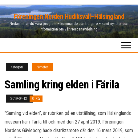
Hoppa
Föreningen Norden Hudiksvall–Hälsingland
till
Nedan hittar du våra program – kommande och tidigare – samt nyheter och
innehåll
information om vår Nordenavdelning.
Kategori
Nyheter
Samling kring elden i Färila
2019-04-12
0
”Samling vid elden”, är rubriken på en utställning, som Hälsinglands
museum har i Färila till och med den 27 april 2019. Föreningen
Nordens Gävleborg hade distriktsmöte där den 16 mars 2019, som