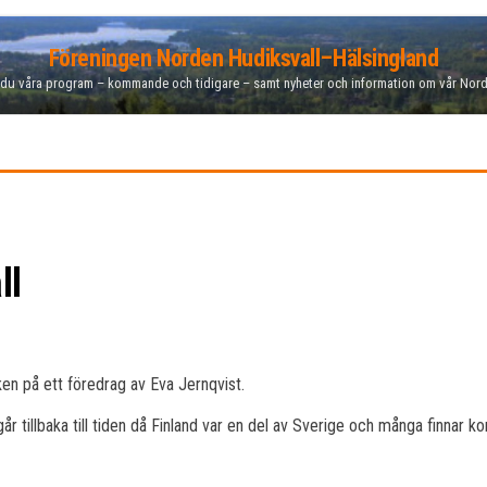
Föreningen Norden Hudiksvall–Hälsingland
 du våra program – kommande och tidigare – samt nyheter och information om vår Nor
ll
ken på ett föredrag av Eva Jernqvist.
går tillbaka till tiden då Finland var en del av Sverige och många finnar 