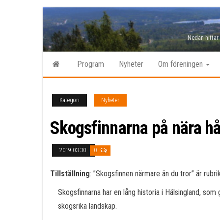
Hoppa
till
Nedan hittar
innehåll
Program
Nyheter
Om föreningen
Kategori
Nyheter
Skogsfinnarna på nära hå
2019-03-30
0
Tillställning
: ”Skogsfinnen närmare än du tror” är rubri
Skogsfinnarna har en lång historia i Hälsingland, som 
skogsrika landskap.