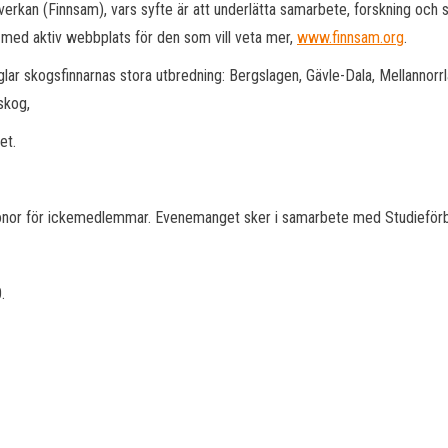
mverkan (Finnsam), vars syfte är att underlätta samarbete, forskning och 
 med aktiv webbplats för den som vill veta mer,
www.finnsam.org
.
lar skogsfinnarnas stora utbredning: Bergslagen, Gävle-Dala, Mellannor
skog,
et.
ronor för ickemedlemmar. Evenemanget sker i samarbete med Studieför
.