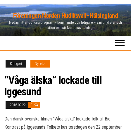
Hoppa
Föreningen Norden Hudiksvall–Hälsingland
till
Nedan hittar du våra program – kommande och tidigare – samt nyheter och
innehåll
information om vår Nordenavdelning.
Kategori
Nyheter
”Våga älska” lockade till
Iggesund
2016-09-22
0
Den dansk-svenska filmen ”Våga älska” lockade folk till Bio
Kontrast på Iggesunds Folkets hus torsdagen den 22 september