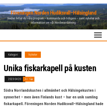
Hoppa
Föreningen Norden Hudiksvall–Hälsingland
till
Nedan hittar du våra program – kommande och tidigare – samt nyheter och
innehåll
information om vår Nordenavdelning.
Kategori
Nyheter
Unika fiskarkapell på kusten
2023-04-20
Av
Södra Norrlandskusten i allmänhet och Hälsingekusten i
synnerhet – men även Finlands kust – har en unik samling
fiskarkapell. Föreningen Norden Hudiksvall–Hälsingland hade