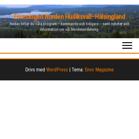
Hoppa
Föreningen Norden Hudiksvall–Hälsingland
till
Nedan hittar du våra program – kommande och tidigare – samt nyheter och
innehåll
information om vår Nordenavdelning.
Drivs med
WordPress
|
Tema:
Envo Magazine